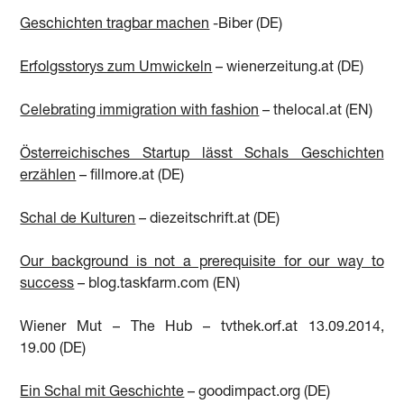
Geschichten tragbar machen
-Biber (DE)
Erfolgsstorys zum Umwickeln
– wienerzeitung.at (DE)
Celebrating immigration with fashion
– thelocal.at (EN)
Österreichisches Startup lässt Schals Geschichten
erzählen
– fillmore.at (DE)
Schal de Kulturen
– diezeitschrift.at (DE)
Our background is not a prerequisite for our way to
success
– blog.taskfarm.com (EN)
Wiener Mut – The Hub – tvthek.orf.at 13.09.2014,
19.00 (DE)
Ein Schal mit Geschichte
– goodimpact.org (DE)