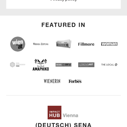
FEATURED IN
wien.at
Kurier
Wiener Zeitung
Fillmore
Social
Entrepreneu
Forum
Red Bull Amaphiko
SEF
news ORF
Lebensart
THE
LOCAL
Forbes Austria
WIENERIN
(DEUTSCH) SENA