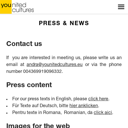
Menu
HOME
WEBSHOP
PRESS & NEWS
STORES
Contact us
WORKSHOPS
If you are interested in meeting us, please write us an
STORIES
email at
andra@younitedcultures.eu
or via the phone
number 004369919096332.
BLOG
Press content
ABOUT US
For our press texts in English, please
click here
.
CONTACT
Für Texte auf Deutsch, bitte
hier anklicken
.
Pentru texte in Romana, Romanian, da
click aici
.
Images for the web