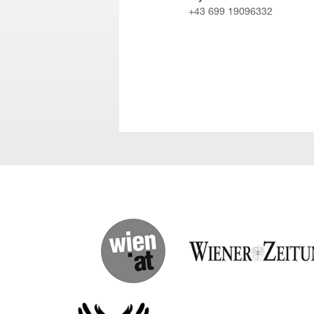
+43 699 19096332
(English) wien.at
(English) Wiener Zeitung
(English) Red Bull Amaphiko