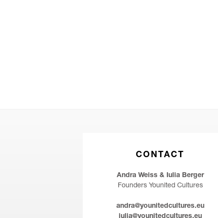
CONTACT
Andra Weiss & Iulia Berger
Founders Younited Cultures
andra@younitedcultures.eu
iulia@younitedcultures.eu