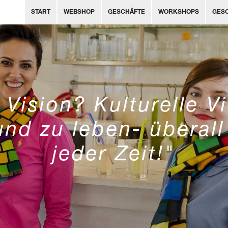
START
WEBSHOP
GESCHÄFTE
WORKSHOPS
GES
Vision? Kulturelle Vi
und zu leben- überal
jeder Zeit!"