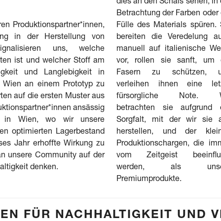
dies an den Schals sehen, in 
Betrachtung der Farben oder 
ren Produktionspartner*innen,
Fülle des Materials spüren. 
ung in der Herstellung von
bereiten die Veredelung a
gnalisieren uns, welche
manuell auf italienische We
ten ist und welcher Stoff am
vor, rollen sie sanft, um 
gkeit und Langlebigkeit in
Fasern zu schützen, 
n Wien an einem Prototyp zu
verleihen ihnen eine let
ten auf die ersten Muster aus
fürsorgliche Note. W
uktionspartner*innen ansässig
betrachten sie aufgrund 
k in Wien, wo wir unsere
Sorgfalt, mit der wir sie a
nen optimierten Lagerbestand
herstellen, und der klei
ses Jahr erhoffte Wirkung zu
Produktionschargen, die im
 an unsere Community auf der
vom Zeitgeist beeinflu
altigkeit denken.
werden, als unse
Premiumprodukte.
IEN FÜR NACHHALTIGKEIT UND