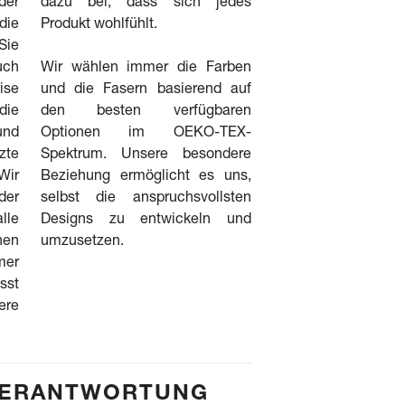
der
dazu bei, dass sich jedes
die
Produkt wohlfühlt.
Sie
uch
Wir wählen immer die Farben
ise
und die Fasern basierend auf
die
den besten verfügbaren
und
Optionen im OEKO-TEX-
zte
Spektrum. Unsere besondere
ir
Beziehung ermöglicht es uns,
der
selbst die anspruchsvollsten
lle
Designs zu entwickeln und
nen
umzusetzen.
mer
sst
re
 VERANTWORTUNG