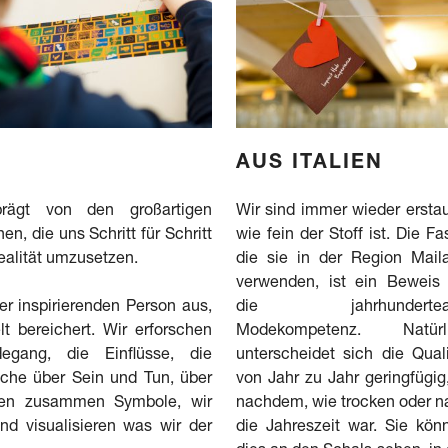
AUS ITALIEN
prägt von den großartigen
Wir sind immer wieder erstau
n, die uns Schritt für Schritt
wie fein der Stoff ist. Die Fa
ealität umzusetzen.
die sie in der Region Mail
verwenden, ist ein Beweis 
r inspirierenden Person aus,
die jahrhunderteal
t bereichert. Wir erforschen
Modekompetenz. Natürl
egang, die Einflüsse, die
unterscheidet sich die Quali
äche über Sein und Tun, über
von Jahr zu Jahr geringfügig,
fen zusammen Symbole, wir
nachdem, wie trocken oder n
nd visualisieren was wir der
die Jahreszeit war. Sie kön