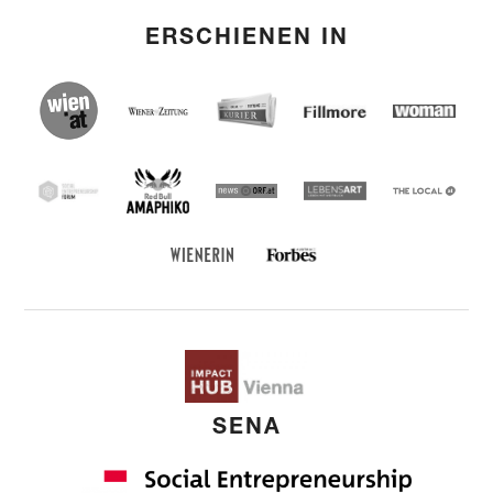
ERSCHIENEN IN
(English) wien.at
(English) Kurier
(English) Wiener Zeitung
(English) Fillmore
Woman
(English) Red Bull Amaphiko
SEF
(English) news ORF
(English) Lebensart
(English)
THE
LOCAL
Forbes Austria
Wienerin
SENA