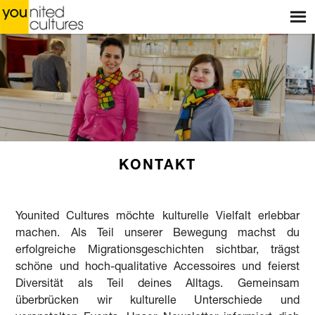
Menu
START
WEBSHOP
GESCHÄFTE
WORKSHOPS
GESCHICHTEN
KONTAKT
BLOG
Younited Cultures möchte kulturelle Vielfalt erlebbar
ÜBER UNS
machen. Als Teil unserer Bewegung machst du
erfolgreiche Migrationsgeschichten sichtbar, trägst
KONTAKT
schöne und hoch-qualitative Accessoires und feierst
Diversität als Teil deines Alltags. Gemeinsam
überbrücken wir kulturelle Unterschiede und