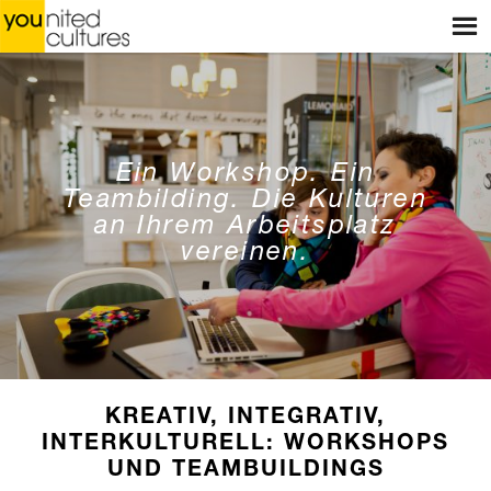
Menu
START
WEBSHOP
GESCHÄFTE
Ein Workshop. Ein
WORKSHOPS
Teambilding. Die Kulturen
an Ihrem Arbeitsplatz
GESCHICHTEN
vereinen.
BLOG
ÜBER UNS
KONTAKT
KREATIV, INTEGRATIV,
INTERKULTURELL: WORKSHOPS
UND TEAMBUILDINGS