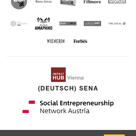
(English) Wiener Zeitung
(English) Fillmore
(Deutsch)
Woman
(English) Red Bull Amaphiko
SEF
(English) news ORF
(English) Lebensart
(English)
THE
LOCAL
Forbes Austria
(Deutsch) Wienerin
(DEUTSCH) SENA
Copyright: © 2026 by
younited cultures
GmbH