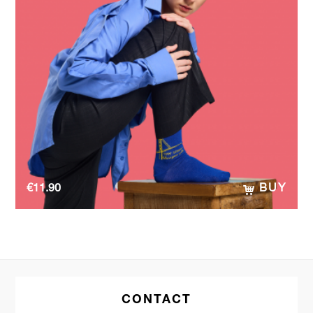
€
11.90
BUY
CONTACT