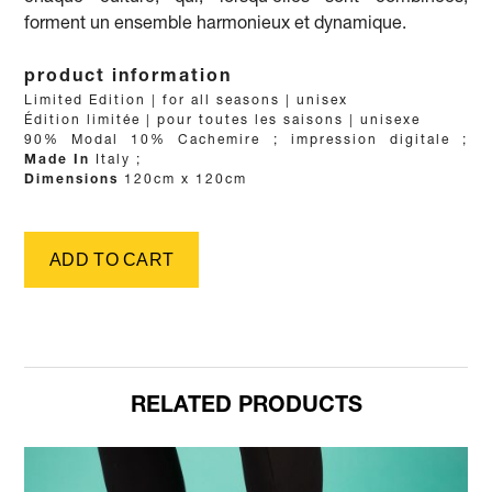
forment un ensemble harmonieux et dynamique.
product information
Details
Limited Edition | for all seasons | unisex
Édition limitée | pour toutes les saisons | unisexe
Fabric
90% Modal 10% Cachemire
;
Printing method
impression digitale
;
Made In
Italy
;
Dimensions
120cm x 120cm
RELATED PRODUCTS