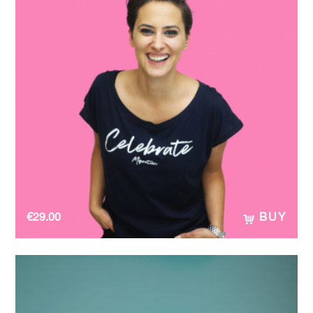
€
29.00
BUY