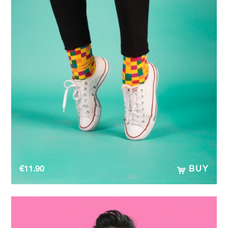
€
11.90
BUY