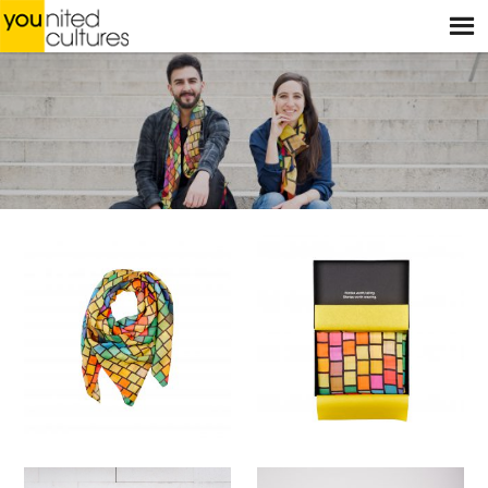
Menu
ACCUEIL
BOUTIQUE
BOUTIQUES
ATELIERS
HISTOIRES
BLOG
À PROPOS
CONTACT