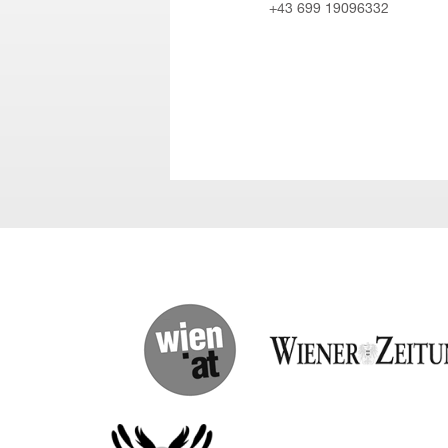
+43 699 19096332
(English) wien.at
(English) Wiener Zeitung
(English) Red Bull Amaphiko