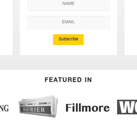
Subscribe
FEATURED IN
(English) Kurier
(Deutsc
(English) Fillmore