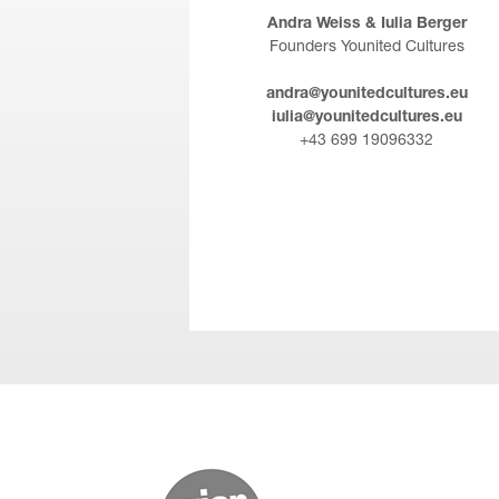
Andra Weiss & Iulia Berger
Founders Younited Cultures
andra@younitedcultures.eu
iulia@younitedcultures.eu
+43 699 19096332
(English) wien.at