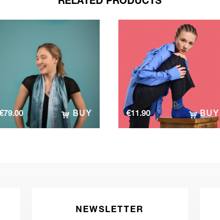
RELATED PRODUCTS
€
79.00
BUY
€
11.90
BUY
NEWSLETTER