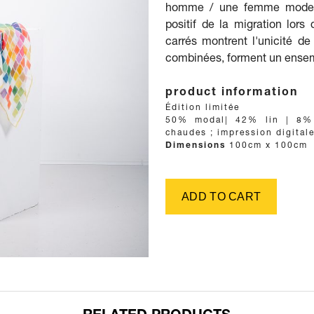
homme / une femme moderne
positif de la migration lors
carrés montrent l'unicité de
combinées, forment un ense
product information
Details
Édition limitée
Fabric
50% modal| 42% lin | 8% s
chaudes
;
Printing method
impression digital
Dimensions
100cm x 100cm