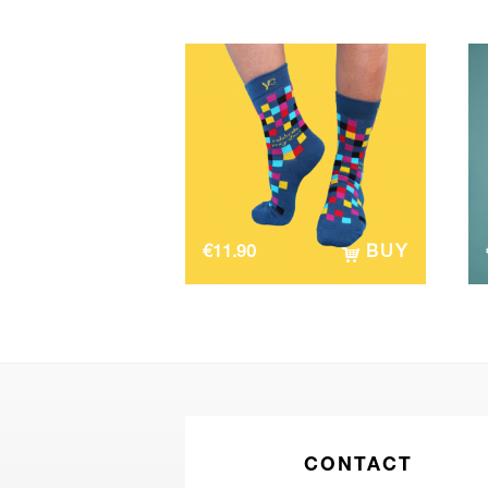
€
11.90
BUY
CONTACT